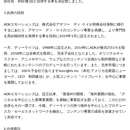
役社長 和田 修治)と合併する事を決定致しました。
1.合併の目的
ADKエモーションズは、株式会社アサツー ディ･ケイが持株会社体制に移行
するにあたり、アサツー ディ・ケイのコンテンツ事業を承継し、より専門性
を高め独自性を発揮する事を目的に2019年1月に設立されました。
一方、ディーライツは、1988年に設立され、2014年にADKが株式の51％を取
得、2018年には全株式を取得し、完全子会社となりました。オリジナルキャ
ラクター、アニメやゲーム、ウェブなどのコンテンツ企画から制作開発など多
岐にわたるコンテンツのプロデュースを行っています。また、北米市場につき
ましては、100％子会社でありますSunrights.Inc （本社:アメリカ合衆国ニュー
ヨーク、CEO 和田修治）が、人気コンテンツ「ベイブレード」を中心に事業
を展開しております。
ADKエモーションズは、設立以来、「新規IPの開発」「海外展開の強化」「デ
ジタルを中心とした新事業展開」を基軸に事業拡大を図っており、このたびの
合併もその一環です。今後、ディーライツの持つ海外を中心としたプロデュー
ス力・セールスネットワークを融合し、コンテンツ事業の成長を加速させてい
く所存です。
2.合併期日