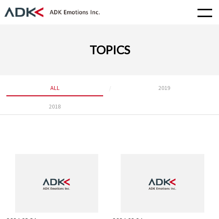
TOPICS
ALL
2019
2018