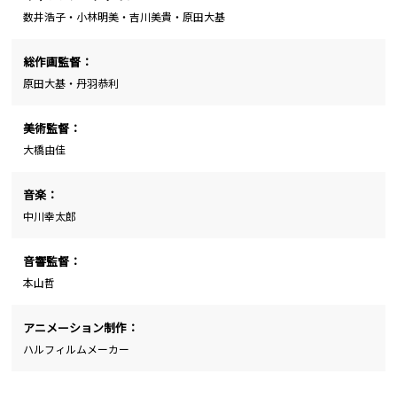
数井浩子・小林明美・吉川美貴・原田大基
総作画監督：
原田大基・丹羽恭利
美術監督：
大橋由佳
音楽：
中川幸太郎
音響監督：
本山哲
アニメーション制作：
ハルフィルムメーカー