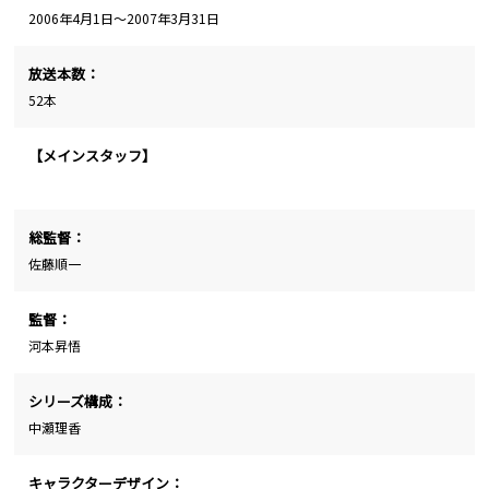
2006年4月1日～2007年3月31日
放送本数：
52本
【メインスタッフ】
総監督：
佐藤順一
監督：
河本昇悟
シリーズ構成：
中瀬理香
キャラクターデザイン：