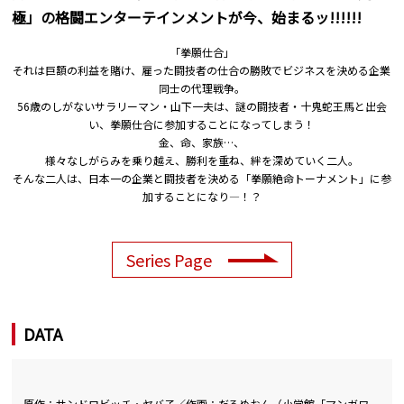
極」の格闘エンターテインメントが今、始まるッ!!!!!!
「拳願仕合」
それは巨額の利益を賭け、雇った闘技者の仕合の勝敗でビジネスを決める企業
同士の代理戦争。
56歳のしがないサラリーマン・山下一夫は、謎の闘技者・十鬼蛇王馬と出会
い、拳願仕合に参加することになってしまう！
金、命、家族…、
様々なしがらみを乗り越え、勝利を重ね、絆を深めていく二人。
そんな二人は、日本一の企業と闘技者を決める「拳願絶命トーナメント」に参
加することになり―！？
Series Page
DATA
原作：サンドロビッチ・ヤバ子／作画：だろめおん（小学館「マンガワ