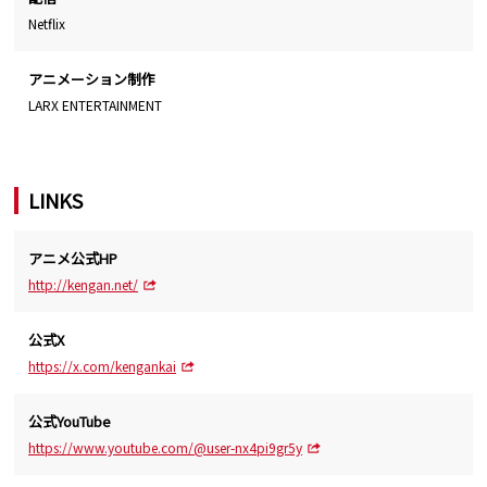
Netflix
アニメーション制作
LARX ENTERTAINMENT
LINKS
アニメ公式HP
http://kengan.net/
公式X
https://x.com/kengankai
公式YouTube
https://www.youtube.com/@user-nx4pi9gr5y