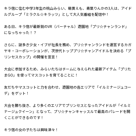
キラ宿に住む中学3年生の桃山みらい、萌黄えも、青葉りんかの3人は、アイド
ルグループ「ミラクル☆キラッツ」として大人気番組を配信中！
ある日、キラ宿が最新鋭のVR（バーチャル）遊園地「プリ☆チャンランド」
になっちゃった！？
さらに、謎多き少女・イブが社長を務め、プリ☆チャンランドを運営するカガ
ヤキ・コーポレーションが、次世代トッププリ☆チャンアイドルを決める「プ
リンセスカップ」の開催を宣言！
大会に参加するため、みらいたちはチームに与えられた最新アイテム「プリた
まGO」を使ってマスコットを育てることに！
友だちやマスコットと力を合わせ、遊園地の各エリアで「イルミナージュコー
デ」をゲット！
大会を勝ち抜き、より多くのエリアでプリンセスとなったアイドルが「イルミ
ナージュクイーン」となって、プリ☆チャンキャッスルで最高のパレードを開
くことができるのです！
キラ宿の女の子たちは興味津々！