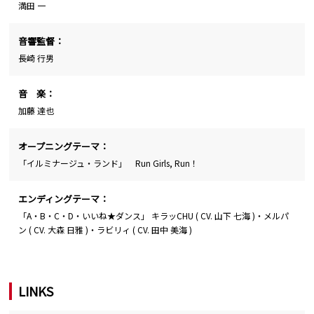
満田 一
音響監督：
長崎 行男
音 楽：
加藤 達也
オープニングテーマ：
「イルミナージュ・ランド」 Run Girls, Run！
エンディングテーマ：
「A・B・C・D・いいね★ダンス」 キラッCHU ( CV. 山下 七海 )・メルパ
ン ( CV. 大森 日雅 )・ラビリィ ( CV. 田中 美海 )
LINKS