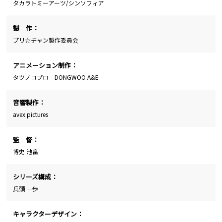
タカラトミーアーツ/シンソフィア
製 作：
プリ☆チャン製作委員会
アニメーション制作：
タツノコプロ DONGWOO A&E
音響製作：
avex pictures
監 督：
博史 池畠
シリーズ構成：
兵頭 一歩
キャラクターデザイン：