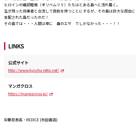
ヒロインの織部睦美（オリベムツミ）たちはとある島へと流れ着く。
生き残った同乗者と合流して救助を待つことにするが、その島は巨大な昆虫に
支配された島だったのだ！
その島では・・・人間は単に 蟲のエサ でしかなかった・・・！！
LINKS
公式サイト
http://www.kyochu-retto.net/
マンガクロス
https://mangacross.jp/
©藤見泰高・REDICE (秋田書店)