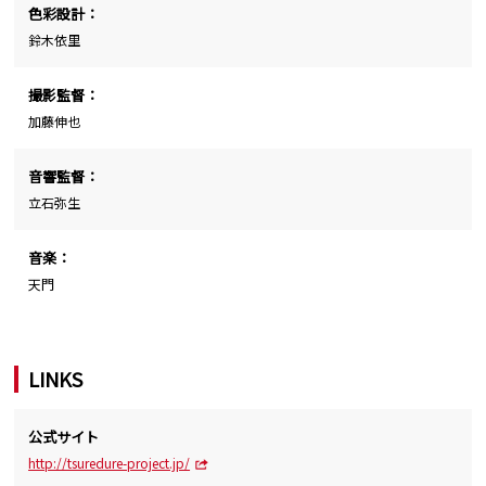
色彩設計：
鈴木依里
撮影監督：
加藤伸也
音響監督：
立石弥生
音楽：
天門
LINKS
公式サイト
http://tsuredure-project.jp/