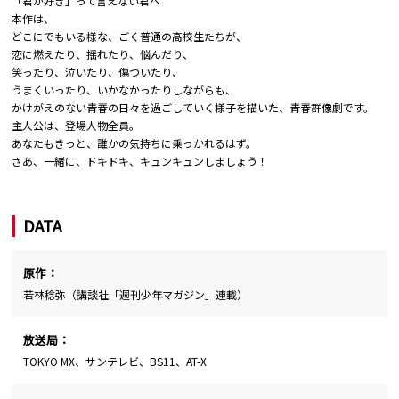
「君が好き」って言えない君へ
本作は、
どこにでもいる様な、ごく普通の高校生たちが、
恋に燃えたり、揺れたり、悩んだり、
笑ったり、泣いたり、傷ついたり、
うまくいったり、いかなかったりしながらも、
かけがえのない青春の日々を過ごしていく様子を描いた、青春群像劇です。
主人公は、登場人物全員。
あなたもきっと、誰かの気持ちに乗っかれるはず。
さあ、一緒に、ドキドキ、キュンキュンしましょう！
DATA
原作：
若林稔弥（講談社「週刊少年マガジン」連載）
放送局：
TOKYO MX、サンテレビ、BS11、AT-X