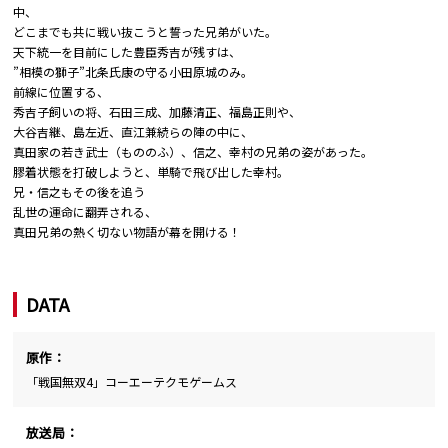
中、
どこまでも共に戦い抜こうと誓った兄弟がいた――。
天下統一を目前にした豊臣秀吉が残すは、
”相模の獅子”北条氏康の守る小田原城のみ。
前線に位置する、
秀吉子飼いの将、石田三成、加藤清正、福島正則や、
大谷吉継、島左近、直江兼続らの陣の中に、
真田家の若き武士（もののふ）、信之、幸村の兄弟の姿があった。
膠着状態を打破しようと、単騎で飛び出した幸村。
兄・信之もその後を追う――
乱世の運命に翻弄される、
真田兄弟の熱く切ない物語が幕を開ける！
DATA
原作：
「戦国無双4」コーエーテクモゲームス
放送局：