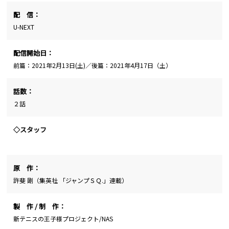
配 信：
U-NEXT
配信開始日：
前篇：2021年2月13日(土)／後篇：2021年4月17日（土）
話数：
２話
◇スタッフ
原 作：
許斐 剛（集英社 「ジャンプＳＱ.」連載）
製 作 / 制 作：
新テニスの王子様プロジェクト/NAS