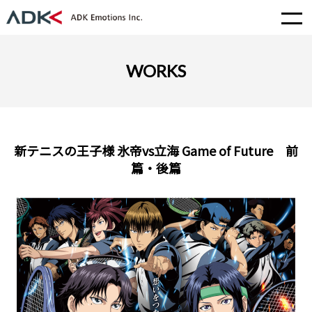
WORKS
新テニスの王子様 氷帝vs立海 Game of Future 前
篇・後篇