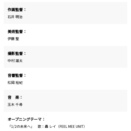
作画監督：
石井 明治
美術監督：
伊藤 聖
撮影監督：
中村 雄太
音響監督：
松岡 裕紀
音 楽：
玉木 千尋
オープニングテーマ：
「1/2の未来へ」 歌：轟 レイ（FEEL MEE UNIT）