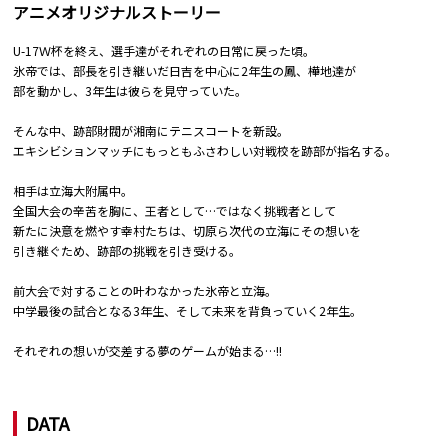
アニメオリジナルストーリー
U-17Ｗ杯を終え、選手達がそれぞれの日常に戻った頃。
氷帝では、部長を引き継いだ日吉を中心に2年生の鳳、樺地達が
部を動かし、3年生は彼らを見守っていた。
そんな中、跡部財閥が湘南にテニスコートを新設。
エキシビションマッチにもっともふさわしい対戦校を跡部が指名する。
相手は――立海大附属中。
全国大会の辛苦を胸に、王者として…ではなく挑戦者として
新たに決意を燃やす幸村たちは、切原ら次代の立海にその想いを
引き継ぐため、跡部の挑戦を引き受ける。
前大会で対することの叶わなかった氷帝と立海。
中学最後の試合となる3年生、そして未来を背負っていく2年生。
それぞれの想いが交差する夢のゲームが始まる…!!
DATA