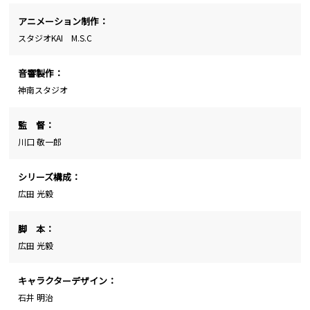
アニメーション制作：
スタジオKAI M.S.C
音響製作：
神南スタジオ
監 督：
川口 敬一郎
シリーズ構成：
広田 光毅
脚 本：
広田 光毅
キャラクターデザイン：
石井 明治