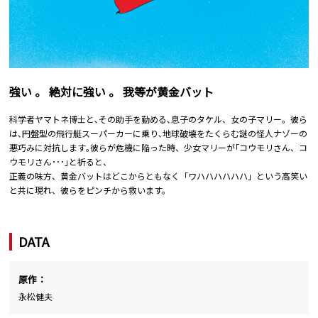
強い 。 絶対に強い 。 我等が黄金バット
科学者ヤマトネ博士と､その助手を勤める､息子のタケル、女の子マリー。彼ら
は､円盤型の飛行艇スーパーカーに乗り､地球破壊をたくらむ謎の怪人ナゾーの
悪巧みに対抗します｡彼らが危機に陥った時、少女マリーが｢コウモリさん、コ
ウモリさん･･･｣と祈ると、
正義の味方、黄金バットはどこからともなく「ワハハハハハハ」という高笑い
と共に現れ、彼らをピンチから救います。
DATA
原作：
永松健夫