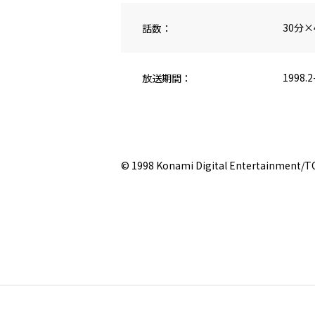
話数：
30分×
放送期間：
1998.2
© 1998 Konami Digital Entertainment/TOM