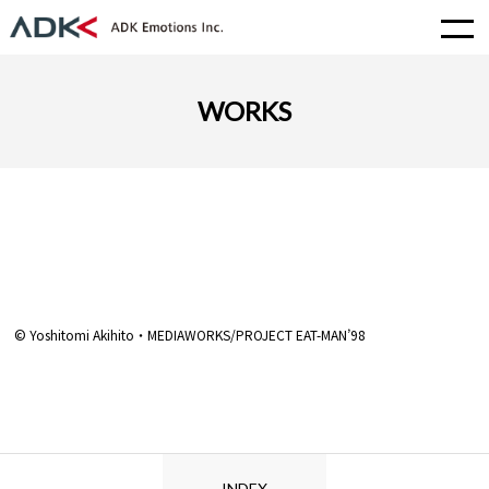
WORKS
© Yoshitomi Akihito・MEDIAWORKS/PROJECT EAT-MAN’98
INDEX