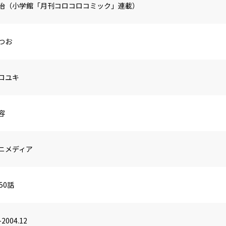
治（小学館「月刊コロコロコミック」連載）
つお
ロユキ
容
ニメディア
50話
-2004.12