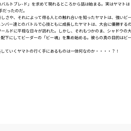
コバルトブレ-ド」を求めて現れるところから話は始まる。実はヤマトは
手だったのだ。
楽しさや、それによって得る人との触れ合いを知ったヤマトは、強いビ
メンバー達とのバトルで心技ともに成長したヤマトは、大会に優勝する
ワールドに平穏な日々が訪れた。しかし、それもつかのま、シャドウの
を配下にしてビーダーの「ビー魂」を集め始める。彼らの真の目的はビ
長していくヤマトの行く手にあるものは一体何なのか・・・・？！