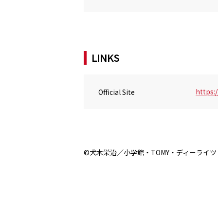
LINKS
Official Site
https:
©犬木栄治／小学館・TOMY・ディーライ