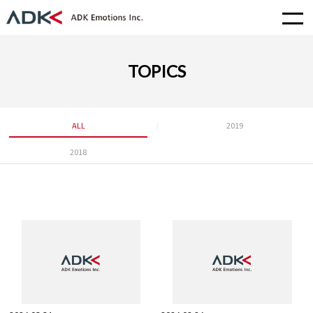
TOPICS
ALL
2019
2018