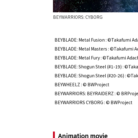
BEYWARRIORS: CYBORG
BEYBLADE: Metal Fusion : ©Takafumi Ad
BEYBLADE: Metal Masters : ©Takafumi A
BEYBLADE: Metal Fury : ©Takafumi Adac
BEYBLADE: Shogun Steel (#1-19) : ©Tak
BEYBLADE: Shogun Steel (#20-26) : ©Ta
BEYWHEELZ : © BWProject
BEYWARRIORS: BEYRAIDERZ : © BRProje
BEYWARRIORS CYBORG : © BWProject
Animation movie