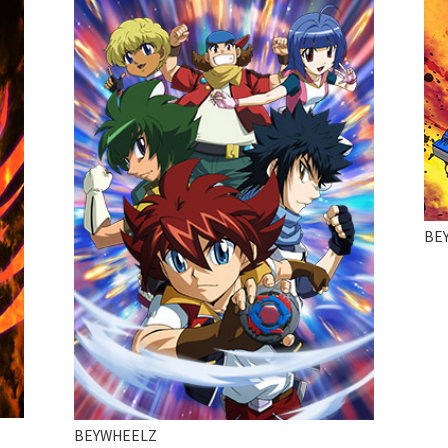
BE
BEYWHEELZ