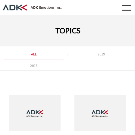
TOPICS
ALL
2019
2018