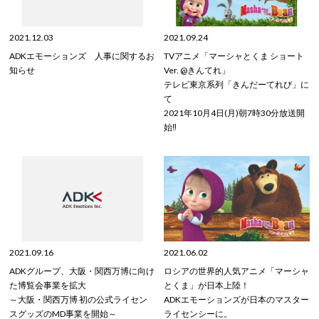
2021.12.03
2021.09.24
ADKエモーションズ 人事に関するお
TVアニメ「マーシャとくま ショート
知らせ
Ver. @きんてれ」
テレビ東京系列「きんだーてれび」に
て
2021年10月4日(月)朝7時30分放送開
始‼
2021.09.16
2021.06.02
ADKグループ、大阪・関西万博に向け
ロシアの世界的人気アニメ「マーシャ
た博覧会事業を拡大
とくま」が日本上陸！
～大阪・関西万博 初の公式ライセン
ADKエモーションズが日本のマスター
スグッズのMD事業を開始～
ライセンシーに。