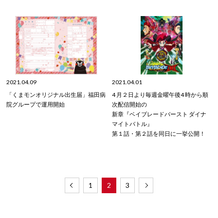
2021.04.09
2021.04.01
「くまモンオリジナル出生届」福田病
4 ⽉２⽇より毎週⾦曜午後4 時から順
院グループで運用開始
次配信開始の
新章『ベイブレードバースト ダイナ
マイトバトル』
第１話・第２話を同⽇に⼀挙公開！
1
2
3