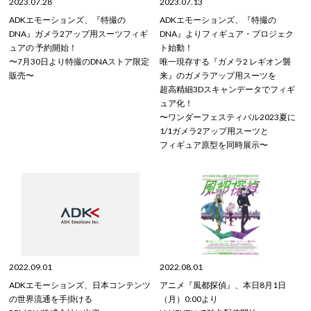
2023.07.28
2023.07.13
ADKエモーションズ、『特撮の
ADKエモーションズ、『特撮の
DNA』ガメラ2アップ用スーツフィギ
DNA』よりフィギュア・プロジェク
ュアの 予約開始！
ト始動！
〜7月30日より特撮のDNAストア限定
唯一現存する『ガメラ2 レギオン襲
販売〜
来』のガメラアップ用スーツを
超高精細3Dスキャンデータでフィギ
ュア化！
〜ワンダーフェスティバル2023夏に
1/1ガメラ2アップ用スーツと
フィギュア原型を同時展示〜
2022.09.01
2022.08.01
ADKエモーションズ、日本コンテンツ
アニメ『風都探偵』、本日8月1日
の世界流通を手掛ける
（月）0:00より