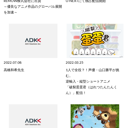
REMOW株式会社に出資
U-NEXTにて独占配信開始
～優良なアニメ作品のグローバル展開
を加速～
2022.07.08
2022.03.25
高橋和希先生
1人で全役？！声優・山口勝平が挑
む。
逆輸入・縦型ショートアニメ
「破裂蛋蛋君（はれつたんたんく
ん）」配信！