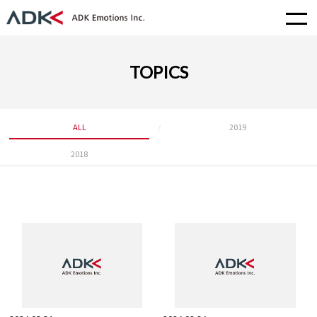
TOPICS
ALL
2019
2018